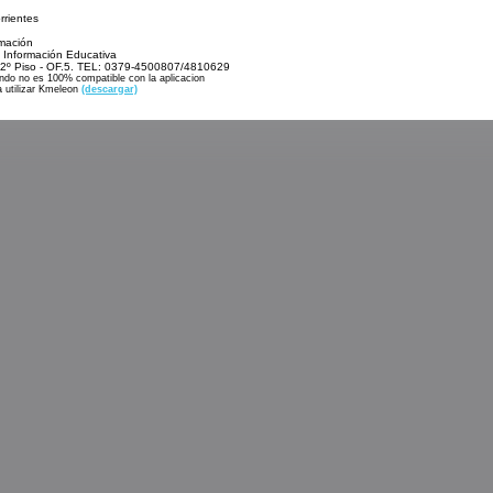
rrientes
rmación
 Información Educativa
- 2º Piso - OF.5. TEL: 0379-4500807/4810629
ando no es 100% compatible con la aplicacion
 utilizar Kmeleon
(descargar)